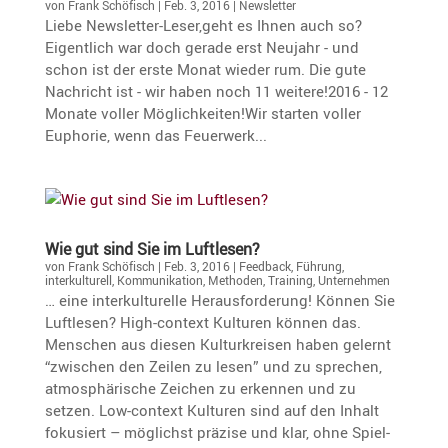
von
Frank Schöfisch
|
Feb. 3, 2016
|
Newsletter
Liebe Newsletter-Leser,geht es Ihnen auch so?
Eigentlich war doch gerade erst Neujahr - und
schon ist der erste Monat wieder rum. Die gute
Nachricht ist - wir haben noch 11 weitere!2016 - 12
Monate voller Möglichkeiten!Wir starten voller
Euphorie, wenn das Feuerwerk...
Wie gut sind Sie im Luftlesen?
von
Frank Schöfisch
|
Feb. 3, 2016
|
Feedback
,
Führung
,
interkulturell
,
Kommunikation
,
Methoden
,
Training
,
Unternehmen
… eine inter­kul­tu­relle Heraus­for­de­rung! Können Sie
Luftlesen? High-context Kulturen können das.
Menschen aus diesen Kultur­kreisen haben gelernt
“zwischen den Zeilen zu lesen” und zu sprechen,
atmosphä­ri­sche Zeichen zu erkennen und zu
setzen. Low-context Kulturen sind auf den Inhalt
fokusiert – möglichst präzise und klar, ohne Spiel­