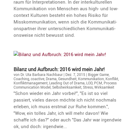
raum für Inter­pre­ta­tionen. In der inter­kul­tu­rellen
Kommu­ni­ka­tion von Menschen aus high- und low-
context Kulturen besteht ein hohes Risiko für
Misskom­mu­ni­ka­tion, wenn sich die Kommu­ni­ka­ti­
ons­partner ihrer unter­schied­li­chen Kommu­ni­ka­ti­
ons­weise nicht bewusst sind.
Bilanz und Aufbruch: 2016 wird mein Jahr!
von
Dr. Uta Barbara Nachbaur
|
Dez. 7, 2015
|
Bigger Game
,
Coaching
,
coactive
,
Drama
,
Gesundheit
,
Kommunikation
,
Konflikt
,
Konfliktmanagement
,
Leading Out of Drama
,
LOD
,
PCM
,
Process
Communication Model
,
Selbstwirksamkeit
,
Stress
,
Wirksamkeit
"Schon wieder ein Jahr vorbei!", "Es ist so viel
passiert, vieles davon möchte ich nicht nochmals
erleben, ich muss erstmal zur Ruhe kommen.",
"Wow, ein tolles Jahr, ich will mehr davon! Wie
schaffe ich das?" oder auch "Das Jahr war irgendwie
ok, und doch: irgendwie...