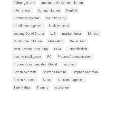
Führungskräfte
Interkulturelle Kommunikation
International
Kommunikation
Konflikt
Konfliktkompetenz
Konfliktlösung
Konfliktmanagement
kuuki yomenai
Leading Out of Drama
LoD
mental fitness
Mindset
Misskommunikation
Motivation
Neues Jahr
Next Element Consulting
PCM
Persönlichkeit
positive intelligence
PQ
Process Communication
Process Communication Model
saboteur
Selbsterkenntnis
Shirzad Chamine
Stephen Karpman
Steven Karpman
Stress
Stressmanagement
Taibi Kahler
Training
Workshop