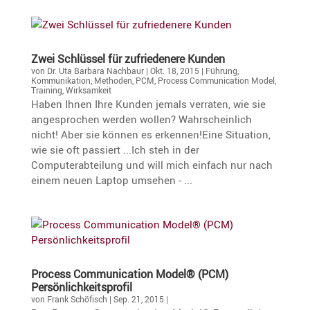
Zwei Schlüssel für zufrie­de­nere Kunden
von
Dr. Uta Barbara Nachbaur
|
Okt. 18, 2015
|
Führung
,
Kommunikation
,
Methoden
,
PCM
,
Process Communication Model
,
Training
,
Wirksamkeit
Haben Ihnen Ihre Kunden jemals verraten, wie sie
angesprochen werden wollen? Wahrscheinlich
nicht! Aber sie können es erkennen!Eine Situation,
wie sie oft passiert ...Ich steh in der
Computerabteilung und will mich einfach nur nach
einem neuen Laptop umsehen - ...
Process Commu­ni­ca­tion Model® (PCM)
Persönlichkeitsprofil
von
Frank Schöfisch
|
Sep. 21, 2015
|