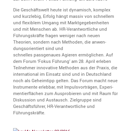
Die Geschäfts­welt heute ist dynamisch, komplex
und kurzlebig, Erfolg hängt massiv von schnellem
und flexi­blem Umgang mit Markt­ge­ge­ben­heiten
und mit Menschen ab. HR-Verant­wort­liche und
Führungs­kräfte fragen weniger nach neuen
Theorien, sondern nach Methoden, die anwen­
dungs­ori­en­tiert sind und
schnelles passge­naues Agieren ermög­li­chen. Auf
dem Forum ‘Fokus Führung’ am 28. April erleben
Teilnehmer innova­tive Methoden aus der Praxis, die
inter­na­tional im Einsatz sind und in Deutsch­land
noch als Geheim­tipp gelten. Das Forum macht neue
Instru­mente erlebbar, mit Impuls­vor­trägen, Experi­
men­tier­flä­chen zum Auspro­bieren und mit Raum für
Diskus­sion und Austausch. Zielgruppe sind
Geschäfts­führer, HR-Verant­wort­liche und
Führungskräfte.