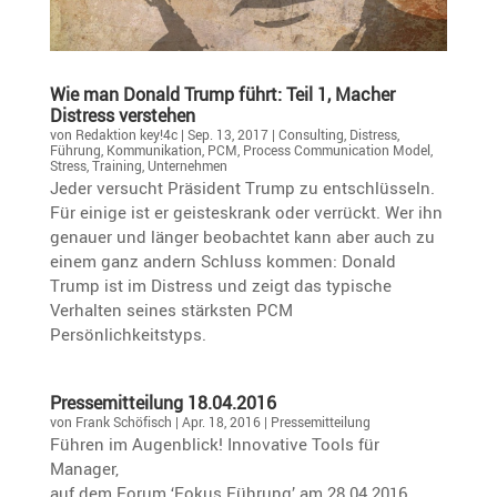
Wie man Donald Trump führt: Teil 1, Macher
Distress verstehen
von
Redaktion key!4c
|
Sep. 13, 2017
|
Consulting
,
Distress
,
Führung
,
Kommunikation
,
PCM
,
Process Communication Model
,
Stress
,
Training
,
Unternehmen
Jeder versucht Präsi­dent Trump zu entschlüs­seln.
Für einige ist er geistes­krank oder verrückt. Wer ihn
genauer und länger beobachtet kann aber auch zu
einem ganz andern Schluss kommen: Donald
Trump ist im Distress und zeigt das typische
Verhalten seines stärksten PCM
Persönlichkeitstyps.
Presse­mit­tei­lung 18.04.2016
von
Frank Schöfisch
|
Apr. 18, 2016
|
Pressemitteilung
Führen im Augen­blick! Innova­tive Tools für
Manager,
auf dem Forum ‘Fokus Führung’ am 28.04.2016