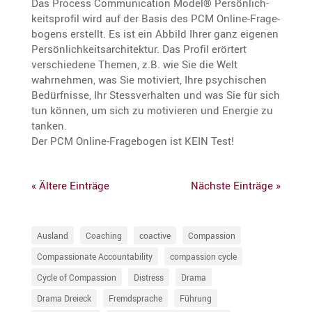
Das Process Commu­ni­ca­tion Model® Persön­lich­
keits­profil wird auf der Basis des PCM Online-Frage­
bo­gens erstellt. Es ist ein Abbild Ihrer ganz eigenen
Persön­lich­keits­ar­chi­tektur. Das Profil erörtert
verschie­dene Themen, z.B. wie Sie die Welt
wahrnehmen, was Sie motiviert, Ihre psychi­schen
Bedürf­nisse, Ihr Stess­ver­halten und was Sie für sich
tun können, um sich zu motivieren und Energie zu
tanken.
Der PCM Online-Frage­bogen ist KEIN Test!
« Ältere Einträge
Nächste Einträge »
Ausland
Coaching
coactive
Compassion
Compassionate Accountability
compassion cycle
Cycle of Compassion
Distress
Drama
Drama Dreieck
Fremdsprache
Führung